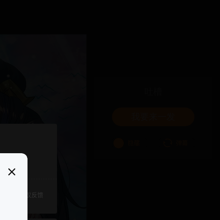
吐槽
我要来一发