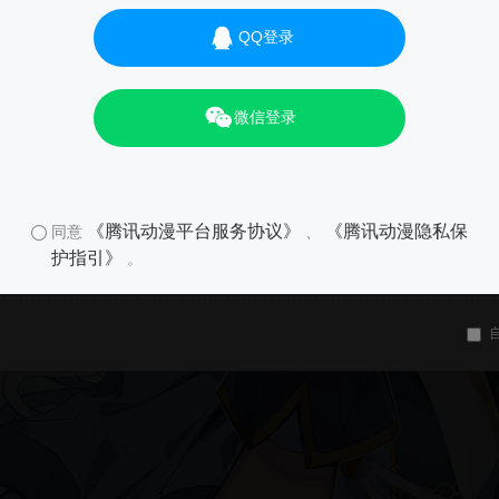
QQ登录
微信登录
《腾讯动漫平台服务协议》
《腾讯动漫隐私保
同意
、
护指引》
。