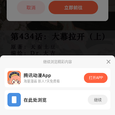
本章节仅支持App阅读，可打开App新用
户7天免费看
取消
立即前往
继续浏览精彩内容
腾讯动漫App
打开APP
海量漫画 新人7天免费看
App免费看
下一话
腾漫App免费看
在此处浏览
继续
875话 1/1