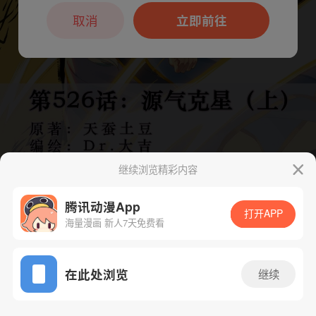
本章节仅支持App阅读，可打开App新用
户7天免费看
取消
立即前往
继续浏览精彩内容
腾讯动漫App
打开APP
海量漫画 新人7天免费看
App免费看
下一话
腾漫App免费看
在此处浏览
继续
1061话 1/1