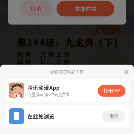
本章节仅支持App阅读，可打开App新用
户7天免费看
取消
立即前往
继续浏览精彩内容
腾讯动漫App
打开APP
海量漫画 新人7天免费看
App免费看
下一话
腾漫App免费看
在此处浏览
继续
291话 1/1