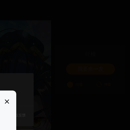
吐槽
我要来一发