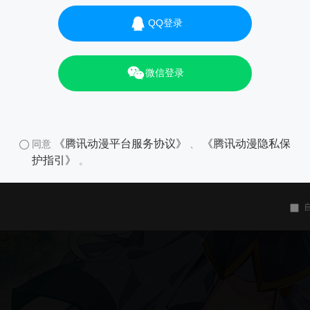
QQ登录
微信登录
《腾讯动漫平台服务协议》
《腾讯动漫隐私保
同意
、
护指引》
。