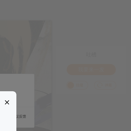
吐槽
我要来一发