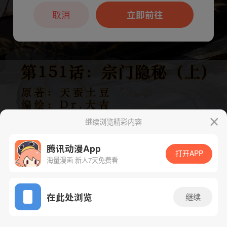
本章节仅支持App阅读，可打开App新用
户7天免费看
取消
立即前往
继续浏览精彩内容
腾讯动漫App
打开APP
海量漫画 新人7天免费看
App免费看
下一话
腾漫App免费看
在此处浏览
继续
304话 1/1