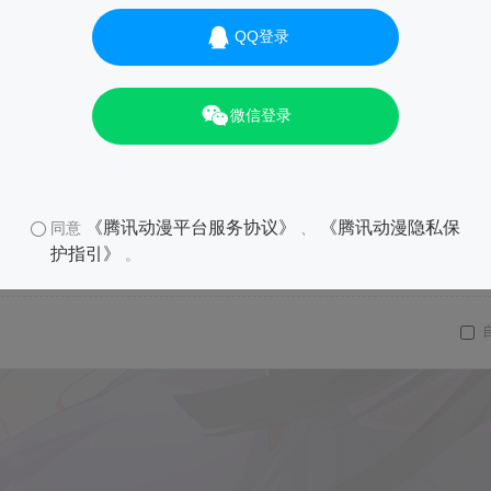
QQ登录
微信登录
《腾讯动漫平台服务协议》
《腾讯动漫隐私保
同意
、
护指引》
。