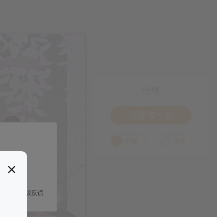
吐槽
我要来一发