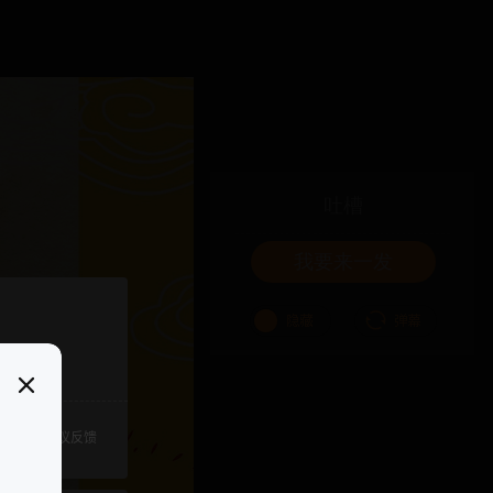
吐槽
我要来一发