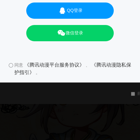
QQ登录
微信登录
《腾讯动漫平台服务协议》
《腾讯动漫隐私保
同意
、
护指引》
。