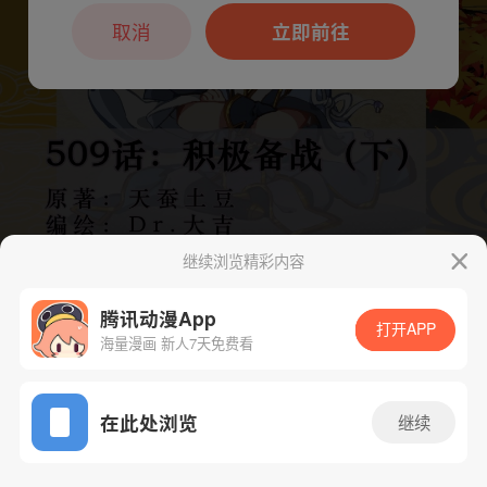
本章节仅支持App阅读，可打开App新用
户7天免费看
取消
立即前往
继续浏览精彩内容
腾讯动漫App
打开APP
海量漫画 新人7天免费看
App免费看
下一话
腾漫App免费看
在此处浏览
继续
1028话 1/1