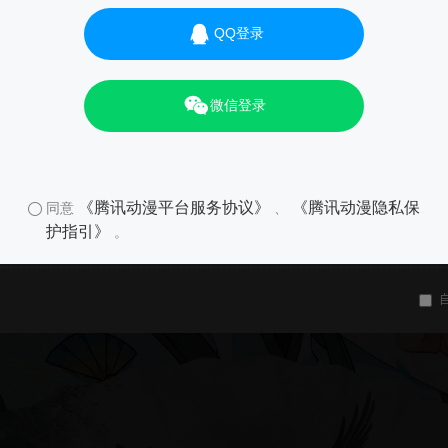
QQ登录
微信登录
《腾讯动漫平台服务协议》
《腾讯动漫隐私保
同意
、
护指引》
。