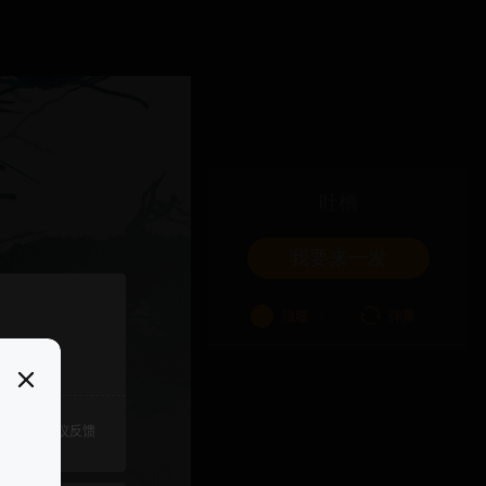
吐槽
我要来一发