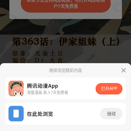
本章节仅支持App阅读，可打开App新用
户7天免费看
取消
立即前往
继续浏览精彩内容
腾讯动漫App
打开APP
海量漫画 新人7天免费看
App免费看
下一话
腾漫App免费看
在此处浏览
继续
733话 1/1