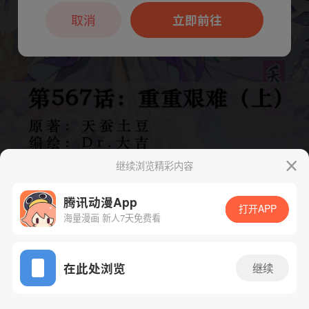
本章节仅支持App阅读，可打开App新用
户7天免费看
取消
立即前往
继续浏览精彩内容
腾讯动漫App
打开APP
海量漫画 新人7天免费看
App免费看
下一话
腾漫App免费看
在此处浏览
继续
1143话 1/1