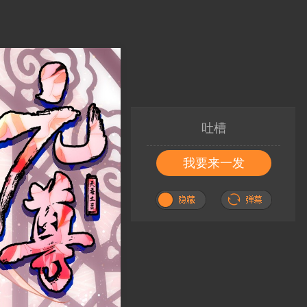
吐槽
我要来一发