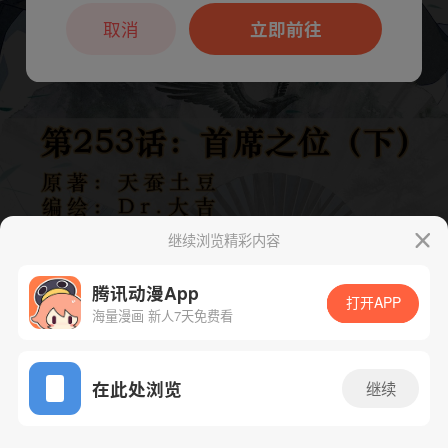
本章节仅支持App阅读，可打开App新用
户7天免费看
取消
立即前往
继续浏览精彩内容
腾讯动漫App
打开APP
海量漫画 新人7天免费看
App免费看
下一话
腾漫App免费看
在此处浏览
继续
512话 1/1