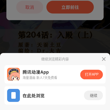
本章节仅支持App阅读，可打开App新用
户7天免费看
取消
立即前往
继续浏览精彩内容
腾讯动漫App
打开APP
海量漫画 新人7天免费看
App免费看
下一话
腾漫App免费看
在此处浏览
继续
411话 1/1