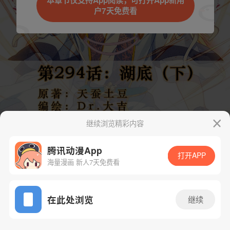
本章节仅支持App阅读，可打开App新用
户7天免费看
取消
立即前往
继续浏览精彩内容
腾讯动漫App
打开APP
海量漫画 新人7天免费看
App免费看
下一话
腾漫App免费看
在此处浏览
继续
596话 1/1