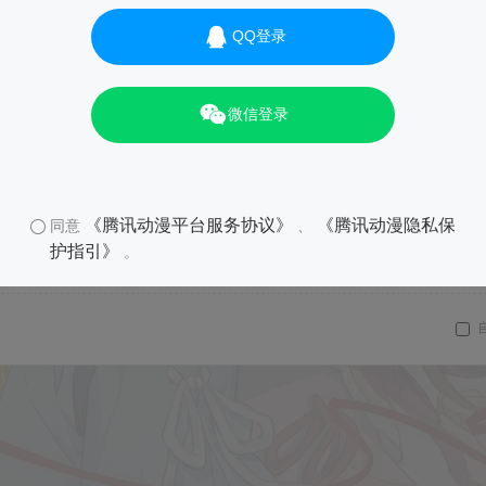
QQ登录
微信登录
《腾讯动漫平台服务协议》
《腾讯动漫隐私保
同意
、
护指引》
。