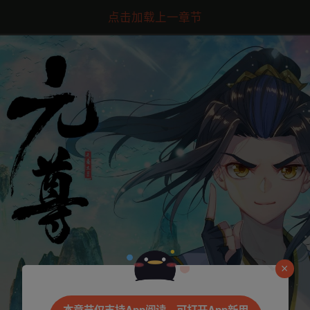
点击加载上一章节