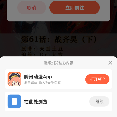
本章节仅支持App阅读，可打开App新用
户7天免费看
取消
立即前往
继续浏览精彩内容
腾讯动漫App
打开APP
海量漫画 新人7天免费看
App免费看
下一话
腾漫App免费看
在此处浏览
继续
122话 1/1