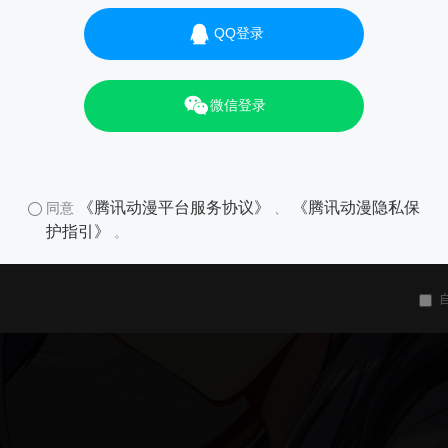
QQ登录
微信登录
《腾讯动漫平台服务协议》
《腾讯动漫隐私保
同意
、
护指引》
。