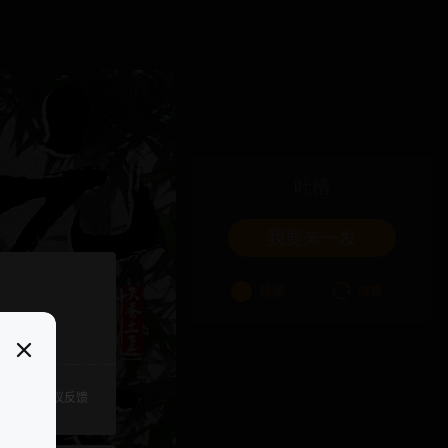
吐槽
我要来一发