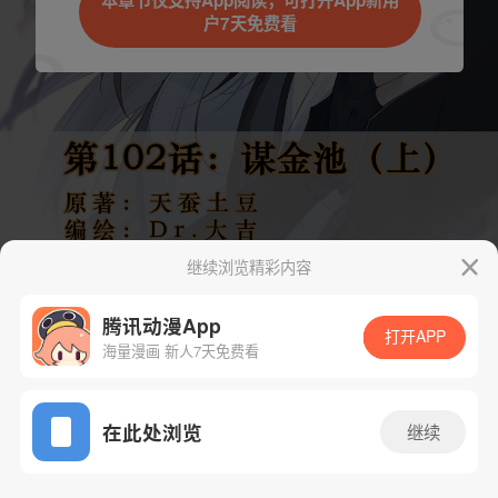
本章节仅支持App阅读，可打开App新用
户7天免费看
继续浏览精彩内容
腾讯动漫App
打开APP
海量漫画 新人7天免费看
App免费看
下一话
腾漫App免费看
在此处浏览
继续
203话 1/1