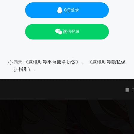
QQ登录
微信登录
《腾讯动漫平台服务协议》
《腾讯动漫隐私保
同意
、
护指引》
。