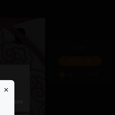
吐槽
我要来一发