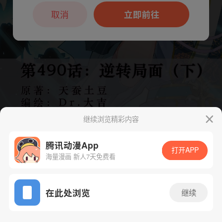
本章节仅支持App阅读，可打开App新用
户7天免费看
取消
立即前往
继续浏览精彩内容
腾讯动漫App
打开APP
海量漫画 新人7天免费看
App免费看
下一话
腾漫App免费看
在此处浏览
继续
990话 1/1