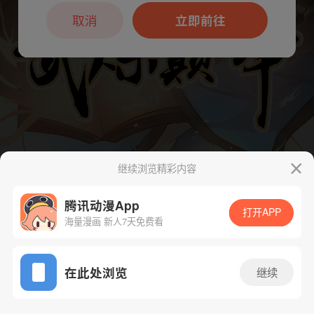
本章节仅支持App阅读，可打开App新用
户7天免费看
取消
立即前往
继续浏览精彩内容
下一话
腾漫App免费看
腾讯动漫App
打开APP
海量漫画 新人7天免费看
App免费看
在此处浏览
继续
109话 1/1