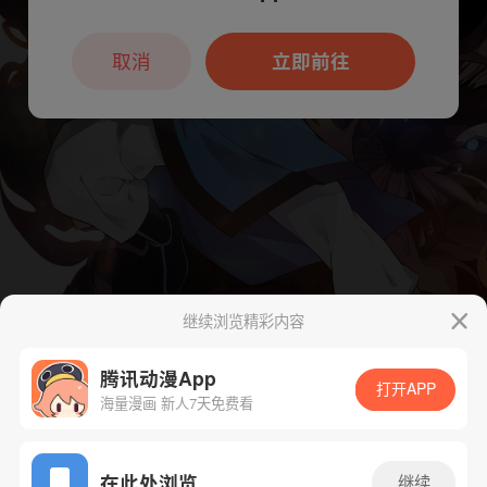
本章节仅支持App阅读，可打开App新用
户7天免费看
取消
立即前往
继续浏览精彩内容
腾讯动漫App
打开APP
海量漫画 新人7天免费看
App免费看
在此处浏览
继续