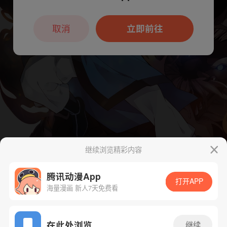
本章节仅支持App阅读，可打开App新用
户7天免费看
取消
立即前往
继续浏览精彩内容
腾讯动漫App
打开APP
海量漫画 新人7天免费看
App免费看
在此处浏览
继续