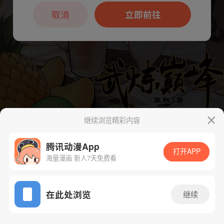
本章节仅支持App阅读，可打开App新用
户7天免费看
取消
立即前往
继续浏览精彩内容
下一话
腾漫App免费看
腾讯动漫App
打开APP
海量漫画 新人7天免费看
App免费看
在此处浏览
继续
459话 1/1