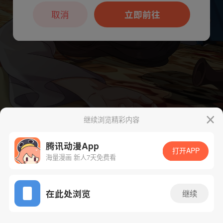
本章节仅支持App阅读，可打开App新用
户7天免费看
取消
立即前往
继续浏览精彩内容
下一话
腾漫App免费看
腾讯动漫App
打开APP
海量漫画 新人7天免费看
App免费看
在此处浏览
继续
748话 1/1