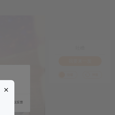
吐槽
我要来一发