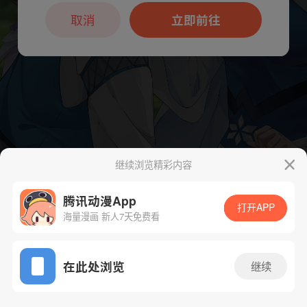
本章节仅支持App阅读，可打开App新用
户7天免费看
取消
立即前往
继续浏览精彩内容
下一话
腾漫App免费看
腾讯动漫App
打开APP
海量漫画 新人7天免费看
App免费看
在此处浏览
继续
434话 1/1