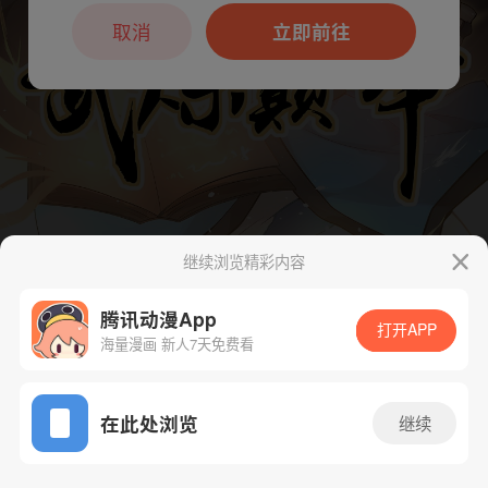
本章节仅支持App阅读，可打开App新用
户7天免费看
取消
立即前往
继续浏览精彩内容
下一话
腾漫App免费看
腾讯动漫App
打开APP
海量漫画 新人7天免费看
App免费看
在此处浏览
继续
283话 1/1