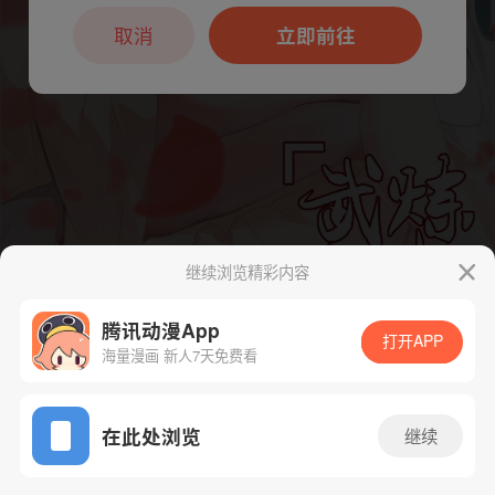
本章节仅支持App阅读，可打开App新用
户7天免费看
取消
立即前往
继续浏览精彩内容
腾讯动漫App
打开APP
海量漫画 新人7天免费看
App免费看
在此处浏览
继续
下一话
腾漫App免费看
3785话 1/1