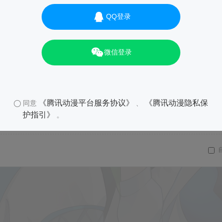
QQ登录
微信登录
《腾讯动漫平台服务协议》
《腾讯动漫隐私保
同意
、
护指引》
。