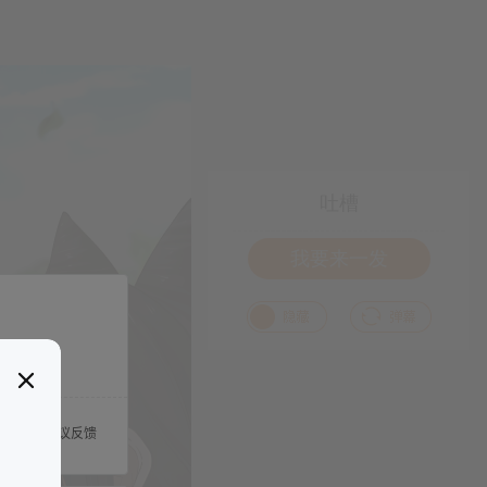
吐槽
我要来一发