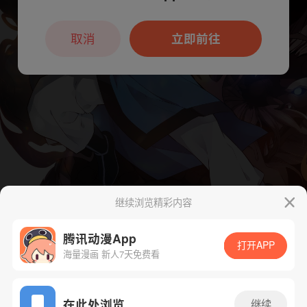
本章节仅支持App阅读，可打开App新用
户7天免费看
取消
立即前往
继续浏览精彩内容
腾讯动漫App
打开APP
海量漫画 新人7天免费看
App免费看
在此处浏览
继续