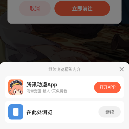
本章节仅支持App阅读，可打开App新用
户7天免费看
取消
立即前往
继续浏览精彩内容
下一话
腾漫App免费看
腾讯动漫App
打开APP
海量漫画 新人7天免费看
App免费看
在此处浏览
继续
740话 1/1