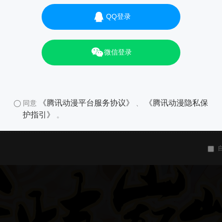
QQ登录
微信登录
《腾讯动漫平台服务协议》
《腾讯动漫隐私保
同意
、
护指引》
。