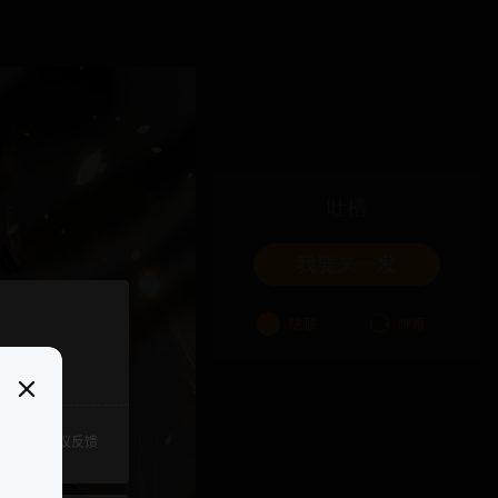
吐槽
我要来一发