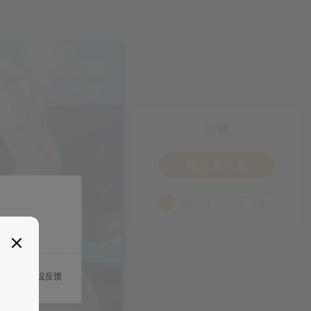
吐槽
我要来一发