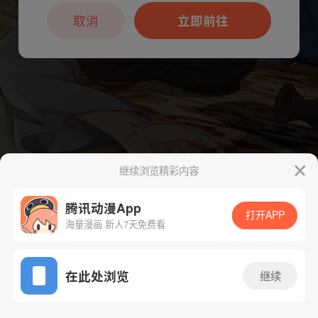
本章节仅支持App阅读，可打开App新用
户7天免费看
取消
立即前往
继续浏览精彩内容
下一话
腾漫App免费看
腾讯动漫App
打开APP
海量漫画 新人7天免费看
App免费看
在此处浏览
继续
742话 1/1