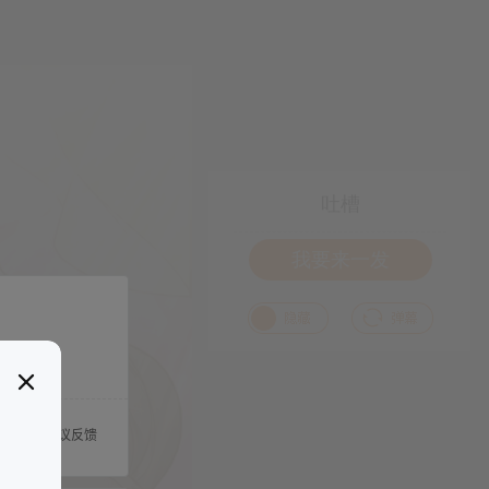
吐槽
我要来一发