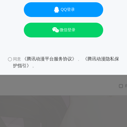
QQ登录
微信登录
《腾讯动漫平台服务协议》
《腾讯动漫隐私保
同意
、
护指引》
。