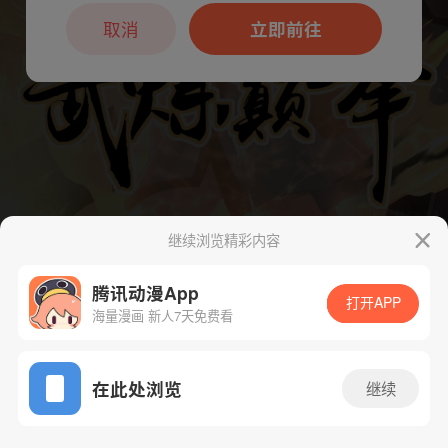
本章节仅支持App阅读，可打开App新用
户7天免费看
取消
立即前往
继续浏览精彩内容
下一话
腾漫App免费看
腾讯动漫App
打开APP
海量漫画 新人7天免费看
App免费看
在此处浏览
继续
559话 1/1