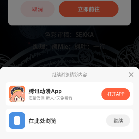
本章节仅支持App阅读，可打开App新用
户7天免费看
取消
立即前往
继续浏览精彩内容
下一话
腾漫App免费看
腾讯动漫App
打开APP
海量漫画 新人7天免费看
App免费看
在此处浏览
继续
831话 1/1