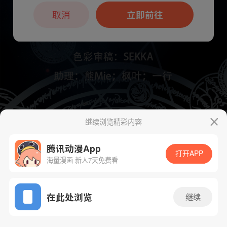
本章节仅支持App阅读，可打开App新用
户7天免费看
取消
立即前往
继续浏览精彩内容
下一话
腾漫App免费看
腾讯动漫App
打开APP
海量漫画 新人7天免费看
App免费看
在此处浏览
继续
487话 1/1