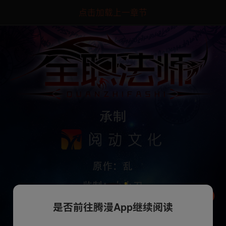
点击加载上一章节
是否前往腾漫App继续阅读