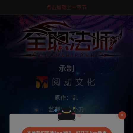
点击加载上一章节