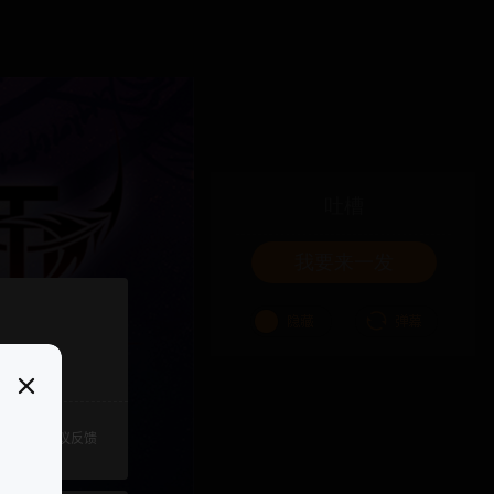
吐槽
我要来一发