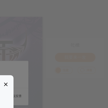
吐槽
我要来一发