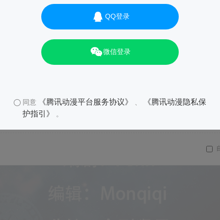
QQ登录
微信登录
《腾讯动漫平台服务协议》
《腾讯动漫隐私保
同意
、
护指引》
。