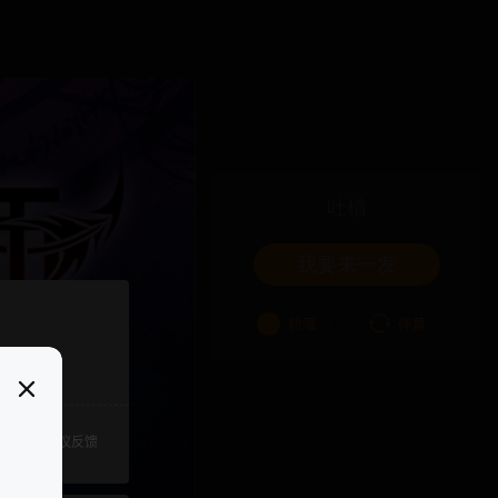
吐槽
我要来一发