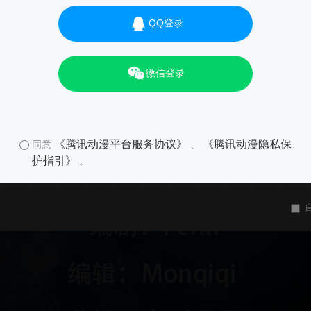
QQ登录
微信登录
《腾讯动漫平台服务协议》
《腾讯动漫隐私保
同意
、
护指引》
。