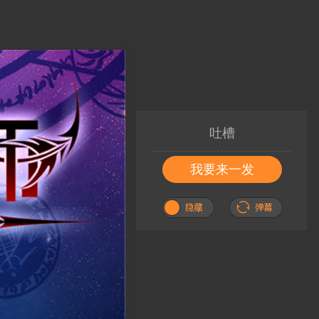
吐槽
我要来一发