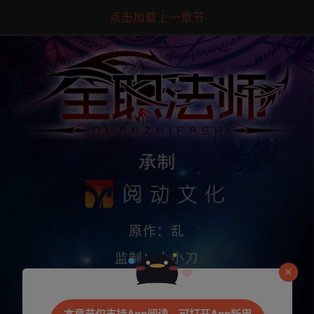
点击加载上一章节