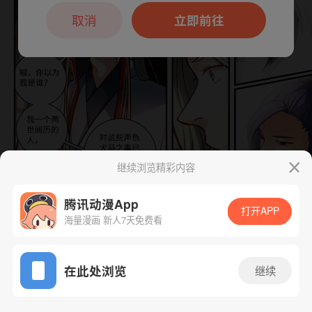
本章节仅支持App阅读，可打开App新用
户7天免费看
取消
立即前往
继续浏览精彩内容
腾讯动漫App
打开APP
海量漫画 新人7天免费看
App免费看
在此处浏览
继续
下一话
腾漫App免费看
808话 1/1